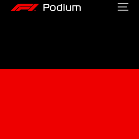
GP Italie
U bevindt zich hier:
Home
/
GP Italie